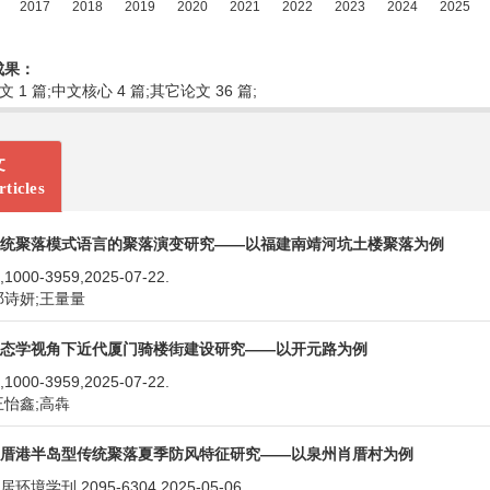
成果：
文 1 篇;中文核心 4 篇;其它论文 36 篇;
文
ticles
统聚落模式语言的聚落演变研究——以福建南靖河坑土楼聚落为例
000-3959,2025-07-22.
邓诗妍;王量量
态学视角下近代厦门骑楼街建设研究——以开元路为例
000-3959,2025-07-22.
王怡鑫;高犇
厝港半岛型传统聚落夏季防风特征研究——以泉州肖厝村为例
环境学刊,2095-6304,2025-05-06.