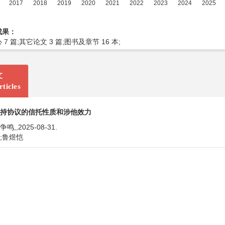
成果：
7 篇;其它论文 3 篇;图书及章节 16 本;
文
ticles
持协议的信托性质和涉他效力
鸣,,2025-08-31.
;鲁煜恺