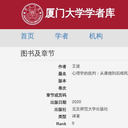
厦门大学学者库
首页
学者
机构
图书及章节
王波
作者
心理学的批判：从康德到后殖民
题名
版本
卷次
章节或页码
2020
出版日期
北京师范大学出版社
出版社
译著
类型
0
Rank