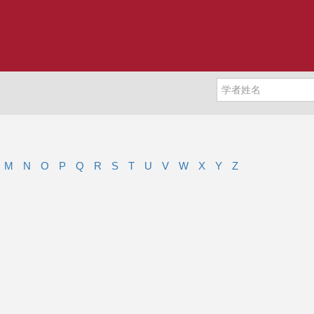
M
N
O
P
Q
R
S
T
U
V
W
X
Y
Z