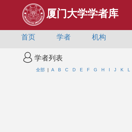
厦门大学学者库
首页
学者
机构
学者列表
全部
|
A
B
C
D
E
F
G
H
I
J
K
L