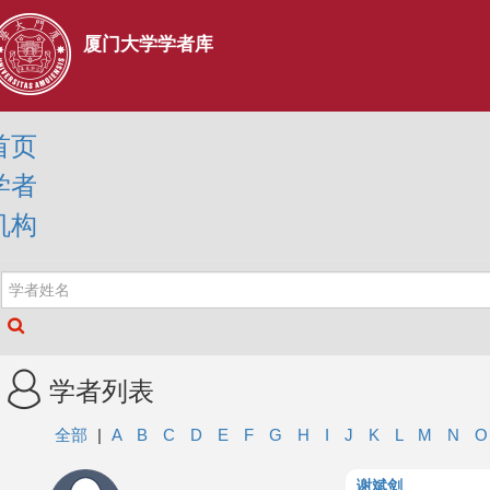
厦门大学学者库
首页
学者
机构
学者列表
全部
|
A
B
C
D
E
F
G
H
I
J
K
L
M
N
谢斌剑