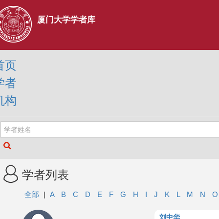
厦门大学学者库
首页
学者
机构
学者列表
全部
|
A
B
C
D
E
F
G
H
I
J
K
L
M
N
刘中华