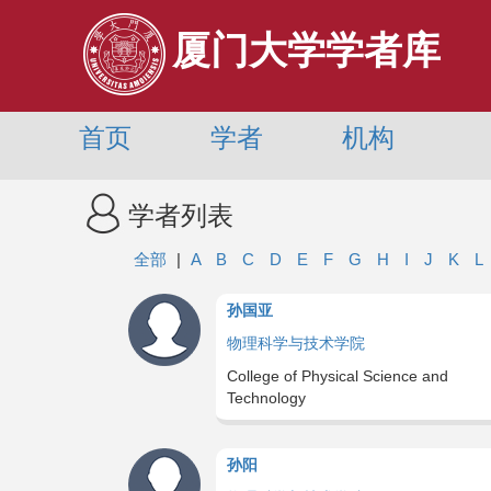
厦门大学学者库
首页
学者
机构
学者列表
全部
|
A
B
C
D
E
F
G
H
I
J
K
L
孙国亚
物理科学与技术学院
College of Physical Science and
Technology
孙阳