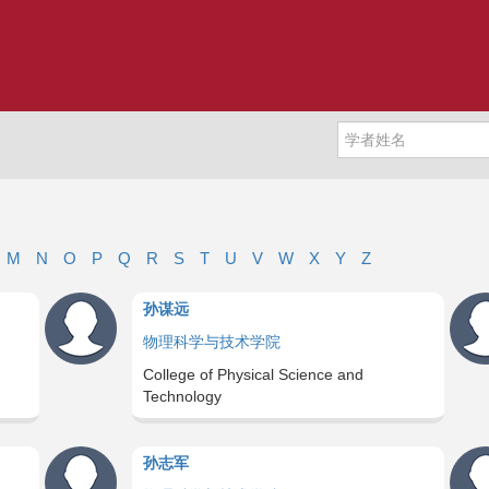
M
N
O
P
Q
R
S
T
U
V
W
X
Y
Z
孙谋远
物理科学与技术学院
College of Physical Science and
Technology
孙志军