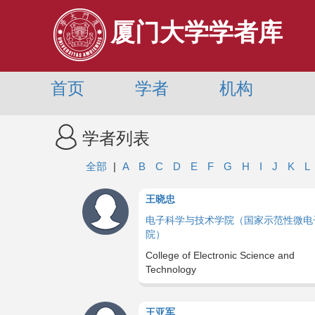
厦门大学学者库
首页
学者
机构
学者列表
全部
|
A
B
C
D
E
F
G
H
I
J
K
L
王晓忠
电子科学与技术学院（国家示范性微电
院）
College of Electronic Science and
Technology
王亚军