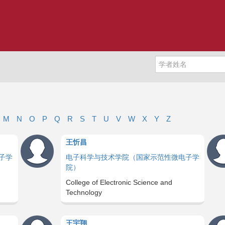
M
N
O
P
Q
R
S
T
U
V
W
X
Y
Z
王忻昌
子学
电子科学与技术学院（国家示范性微电子学
院）
College of Electronic Science and
Technology
王宇翔