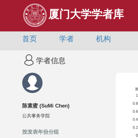
厦门大学学者库
首页
学者
机构
学者信息
陈素蜜
(
SuMi Chen
)
公共事务学院
按发表年份分组