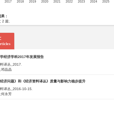
成果：
2 篇;
文
ticles
学经济学科2017年发展报告
译丛,,2017.
;邓晶晶
经济问题》和《经济资料译丛》质量与影响力稳步提升
译丛,,2016-10-15.
;何永芳