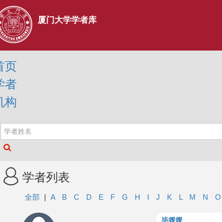
厦门大学学者库
首页
学者
机构
学者列表
全部
|
A
B
C
D
E
F
G
H
I
J
K
L
M
N
毕媛媛